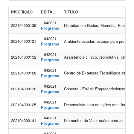
INSCRIÇÃO
EDITAL
TÍTULO
042021
202104000139
Histórias em Redes: Memória, Patrimôni
Programa
042021
202104000121
Ambiente escolar: espaço para promoção
Programa
042021
202104000152
Assistência clínico, reprodutiva, cirúr
Programa
042021
202104000128
Centro de Extensão Tecnológica da Eng
Programa
042021
202104000110
Conecta UFVJM: Empreendedorismo e In
Programa
042021
202104000125
Desenvolvimento de ações com foco na 
Programa
042021
202104000141
Diamantes do Vale: saúde para as mulh
Programa
042021