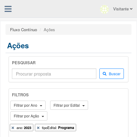
Visitante
Fluxo Contínuo
Ações
Ações
PESQUISAR
Buscar
FILTROS
Filtrar por Ano
Filtrar por Edital
Filtrar por Ação
ano:
2023
tipoEdital:
Programa