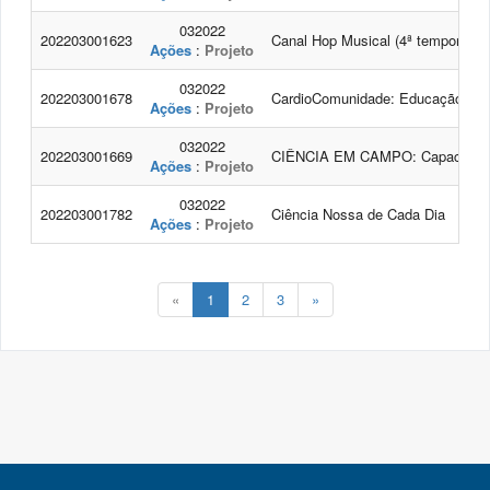
032022
202203001623
Canal Hop Musical (4ª temporada)
Ações
:
Projeto
032022
202203001678
CardioComunidade: Educação e P
Ações
:
Projeto
032022
202203001669
CIÊNCIA EM CAMPO: Capacitação e
Ações
:
Projeto
032022
202203001782
Ciência Nossa de Cada Dia
Ações
:
Projeto
«
1
2
3
»