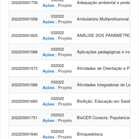
202203001739
Adequação ambiental e produtiva 
Ações
:
Projeto
032022
202203001558
Ambulatório Multiprofissional de 
Ações
:
Projeto
032022
202203001625
ANÁLISE DOS PARÂMETROS DE
Ações
:
Projeto
032022
202203001588
Aplicações pedagógicas e inclusão
Ações
:
Projeto
032022
202203001573
Atividades de Orientação e Preve
Ações
:
Projeto
032022
202203001586
Atividades integradoras de Lazer, 
Ações
:
Projeto
032022
202203001693
BioAção: Educação em Saúde, Mei
Ações
:
Projeto
032022
202203001731
BioCER Conecta: Popularizando a
Ações
:
Projeto
032022
202203001640
Brinquedoteca
Ações
:
Projeto