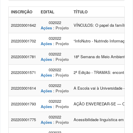
INSCRIÇÃO
EDITAL
TÍTULO
032022
202203001642
VÍNCULOS: O papel da família, es
Ações
:
Projeto
032022
202203001702
“InfoNutro - Nutrindo Informações 
Ações
:
Projeto
032022
202203001781
18º Semana do Meio Ambiente
Ações
:
Projeto
032022
202203001571
2ª Edição - TRAMAS: encontros, f
Ações
:
Projeto
032022
202203001614
A Escola vai à Universidade – Vi
Ações
:
Projeto
032022
202203001793
AÇÃO ENVEREDAR-SE — O cinas Te
Ações
:
Projeto
032022
202203001775
Acessibilidade linguística em víde
Ações
:
Projeto
032022