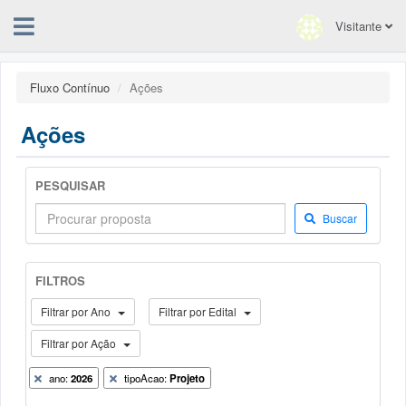
Visitante
Fluxo Contínuo
Ações
Ações
PESQUISAR
Buscar
FILTROS
Filtrar por Ano
Filtrar por Edital
Filtrar por Ação
ano:
2026
tipoAcao:
Projeto