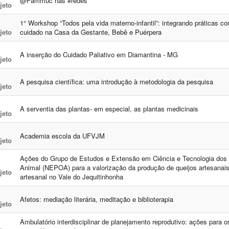
@Fammuc nas #redes
jeto
1° Workshop “Todos pela vida materno-infantil”: integrando práticas 
jeto
cuidado na Casa da Gestante, Bebê e Puérpera
A inserção do Cuidado Paliativo em Diamantina - MG
jeto
A pesquisa científica: uma introdução à metodologia da pesquisa
jeto
A serventia das plantas- em especial, as plantas medicinais
jeto
Academia escola da UFVJM
jeto
Ações do Grupo de Estudos e Extensão em Ciência e Tecnologia dos
Animal (NEPOA) para a valorização da produção de queijos artesanais
jeto
artesanal no Vale do Jequitinhonha
Afetos: mediação literária, meditação e biblioterapia
jeto
Ambulatório interdisciplinar de planejamento reprodutivo: ações para os