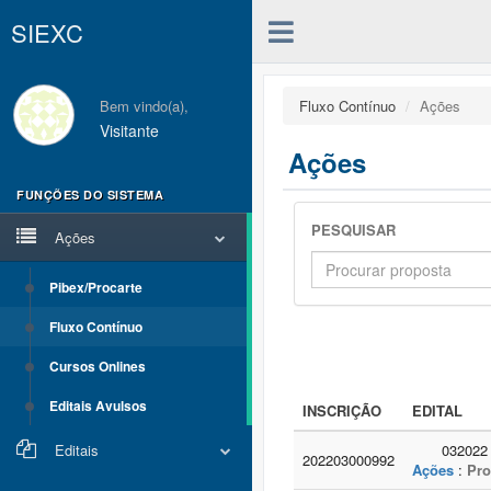
SIEXC
Bem vindo(a),
Fluxo Contínuo
Ações
Visitante
Ações
FUNÇÕES DO SISTEMA
PESQUISAR
Ações
Pibex/Procarte
Fluxo Contínuo
Cursos Onlines
Editais Avulsos
INSCRIÇÃO
EDITAL
Editais
032022
202203000992
Ações
:
Pro