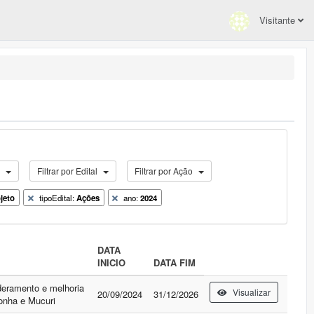
Visitante
o
Filtrar por Edital
Filtrar por Ação
jeto
tipoEdital:
Ações
ano:
2024
DATA
INICIO
DATA FIM
eramento e melhoria
Visualizar
20/09/2024
31/12/2026
honha e Mucuri