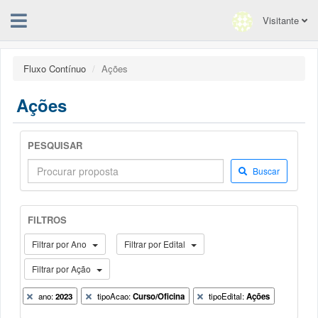
Visitante
Fluxo Contínuo
Ações
Ações
PESQUISAR
Buscar
FILTROS
Filtrar por Ano
Filtrar por Edital
Filtrar por Ação
ano:
2023
tipoAcao:
Curso/Oficina
tipoEdital:
Ações