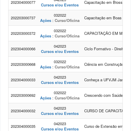
202304000077
Capacitação em Biossegura
Cursos e/ou Eventos
032022
202203000737
Capacitação em Boas Prátic
Ações
:
Curso/Oficina
032022
202203000372
CAPACITAÇÃO EM MICR
Ações
:
Curso/Oficina
042023
202304000066
Ciclo Formativo - Direitos, M
Cursos e/ou Eventos
032022
202203000668
Ciência em Construção
Ações
:
Curso/Oficina
042023
202304000033
Conheça a UFVJM Janaúb
Cursos e/ou Eventos
032022
202203000692
Crescendo com Saúde: Rec
Ações
:
Curso/Oficina
042023
202304000032
CURSO DE CAPACITAÇÃO
Cursos e/ou Eventos
042023
202304000035
Curso de Extensão em Espanh
Cursos e/ou Eventos