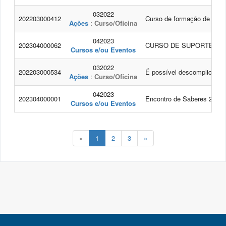
032022
202203000412
Curso de formação de prof
Ações
:
Curso/Oficina
042023
202304000062
CURSO DE SUPORTE BÁS
Cursos e/ou Eventos
032022
202203000534
É possível descomplicar o 
Ações
:
Curso/Oficina
042023
202304000001
Encontro de Saberes 2023: 
Cursos e/ou Eventos
«
1
2
3
»