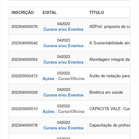
INSCRIÇÃO
EDITAL
TÍTULO
042023
202304000076
3DProt: proposta de capac
Cursos e/ou Eventos
042023
202304000042
A Sustentabilidade atravé
Cursos e/ou Eventos
042023
202304000054
Abordagem integral da violê
Cursos e/ou Eventos
032022
202203000472
Aulão de redação para o 
Ações
:
Curso/Oficina
042023
202304000029
Bioética em saúde
Cursos e/ou Eventos
032022
202203000510
CAPACITA VALE: Cursos de 
Ações
:
Curso/Oficina
042023
202304000078
Capacitação de profissiona
Cursos e/ou Eventos
042023